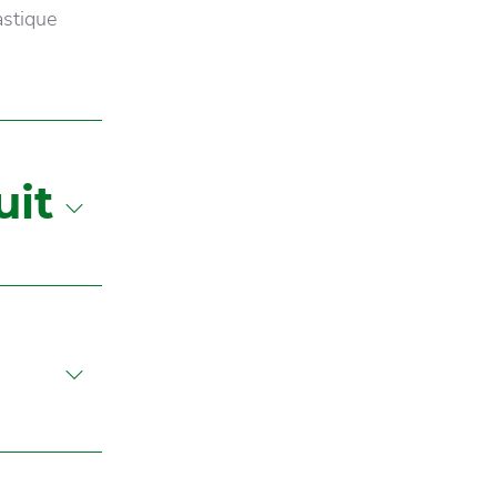
astique
uit