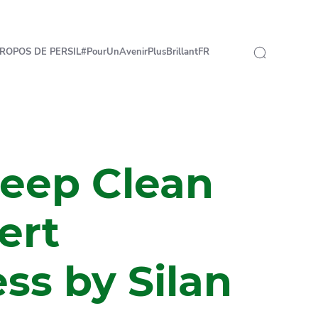
ROPOS DE PERSIL
#PourUnAvenirPlusBrillant
FR
Deep Clean
ert
ss by Silan