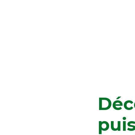
Déc
pui