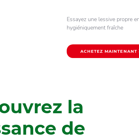
Essayez une lessive propre e
hygiéniquement fraîche
ACHETEZ MAINTENANT
ouvrez la
ssance de