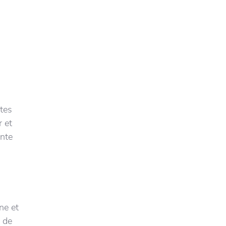
ntes
r et
ante
ne et
 de