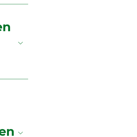
en
den