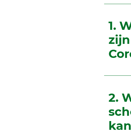
1. 
zij
Cor
2. 
sch
kan