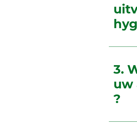
uit
hyg
3. 
uw 
?