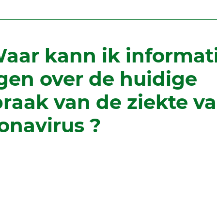
Waar kann ik informat
jgen over de huidige
braak van de ziekte v
onavirus ?