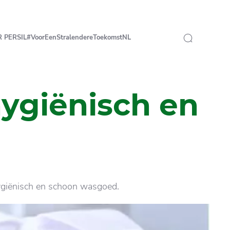
 PERSIL
#VoorEenStralendereToekomst
NL
ygiënisch en
hygiënisch en schoon wasgoed.