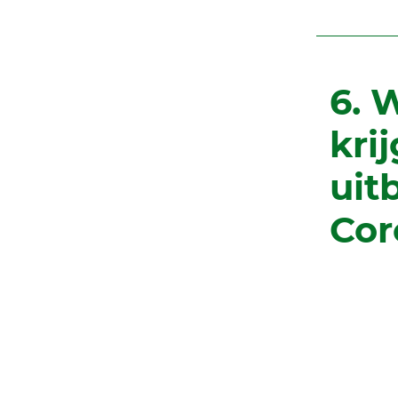
6. 
kri
uit
Cor