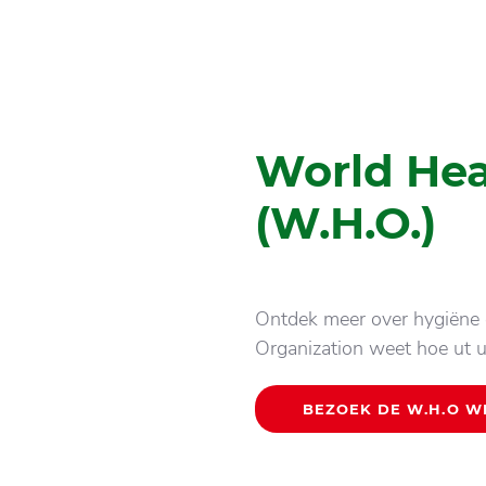
World Hea
(W.H.O.)
Ontdek meer over hygiëne
Organization weet hoe ut 
BEZOEK DE W.H.O WE