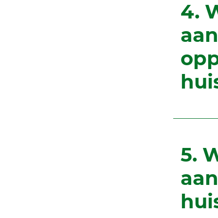
4. 
aan
opp
hui
5. 
aan
hui