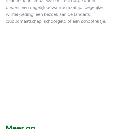
naar het kind, zodat we concrete hulp kunnen
bieden: een dagelijkse warme maaltijd, degelijke
winterkleding, een bezoek aan de tandarts,
clublidmaatschap, schoolgeld of een schoolreisje.
Meer op