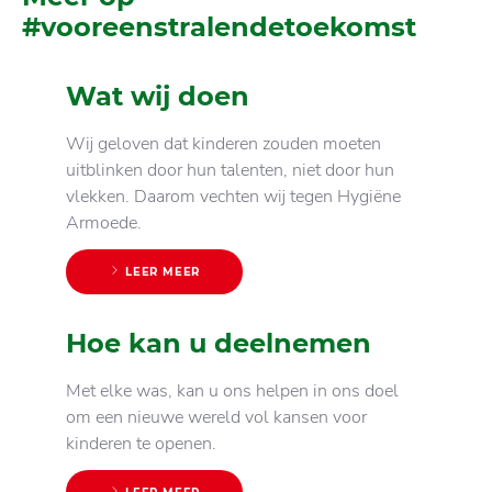
#vooreenstralendetoekomst
Wat wij doen
Wij geloven dat kinderen zouden moeten
uitblinken door hun talenten, niet door hun
vlekken. Daarom vechten wij tegen Hygiëne
Armoede.
LEER MEER
Hoe kan u deelnemen
Met elke was, kan u ons helpen in ons doel
om een nieuwe wereld vol kansen voor
kinderen te openen.