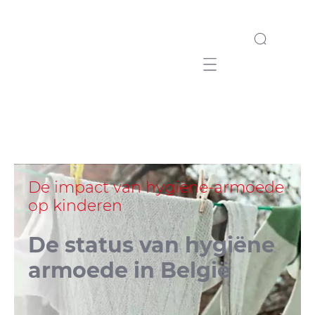
Mobile navigation
De impact van hygiëne-armoede
op kinderen
De status van hygiëne
armoede in België