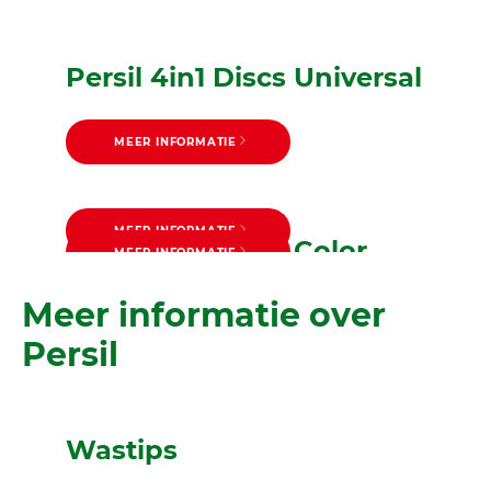
Persil 4in1 Discs Universal
MEER INFORMATIE
MEER INFORMATIE
Persil 4in1 Discs Color
MEER INFORMATIE
Persil 4in1 Discs Freshness
MEER INFORMATIE
Persil 4in1 Discs Expert Stain
by Silan
Meer informatie over
Removal
Persil
Wastips