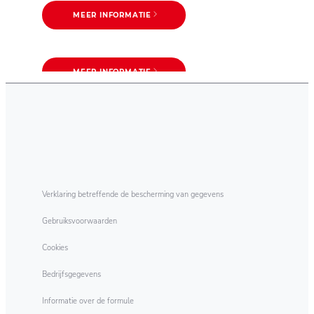
MEER INFORMATIE
MEER INFORMATIE
Buiten het bereik van
MEER INFORMATIE
Wassymbolen
kinderen houden
Verklaring betreffende de bescherming van gegevens
Gebruiksvoorwaarden
Cookies
Bedrijfsgegevens
Informatie over de formule