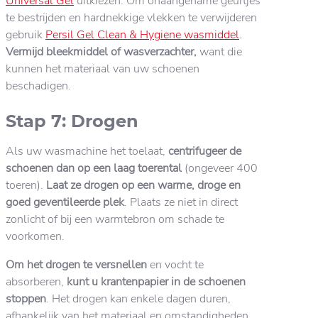
Universal Gel
uitkiezen. Om onaangename geurtjes
te bestrijden en hardnekkige vlekken te verwijderen
gebruik
Persil Gel Clean & Hygiene wasmiddel
.
Vermijd bleekmiddel of wasverzachter,
want die
kunnen het materiaal van uw schoenen
beschadigen.
Stap 7: Drogen
Als uw wasmachine het toelaat,
centrifugeer de
schoenen dan op een laag toerental
(ongeveer 400
toeren).
Laat ze drogen op een warme, droge en
goed geventileerde plek
. Plaats ze niet in direct
zonlicht of bij een warmtebron om schade te
voorkomen.
Om het drogen te versnellen
en vocht te
absorberen,
kunt u krantenpapier in de schoenen
stoppen
. Het drogen kan enkele dagen duren,
afhankelijk van het materiaal en omstandigheden.